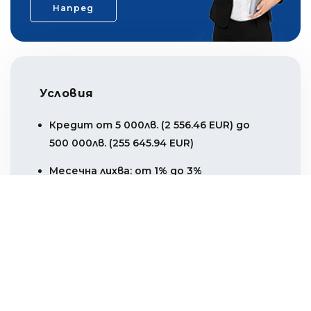
Напред
Условия
Кредит от 5 000лв. (2 556.46 EUR) до
500 000лв. (255 645.94 EUR)
Месечна лихва: от 1% до 3%
Обезпечение: Недвижимо имущество
Одобрение: до 3 работни дни
Погасителен план
Анюитетни вноски (лихвата намалява