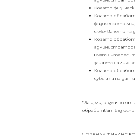
администратора 
Когато физическо
Когато обработв
физическото лице
сключването на 
Когато обработв
администратора 
имат интересите
защита на лични
Когато обработв
субекта на данни
*
За цели, различни о
обработват въз основа
1. ОРЕНДА ФИНАНС ЕОО