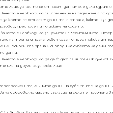
на лични данни
то лице, за което се отнасят данните, е дало изрично
ането е необходимо за изпълнение на задължения по до
, за което се отнасят данните, е страна, както и за 
договор, предприети по искане на лицето.
ането е необходимо за целите на легитимните интер
или на трета страна, освен когато пред такива инт
 или основните права и свободи на субекта на данните
те данни.
ането е необходимо, за да бъдат защитени жизненова
те или на друго физическо лице
т горепосочените, личните данни на субектите на данни 
 на доброволно дадено съгласие за целите, посочени в 
Д обработва лични данни на кредитоискатели с цел ра