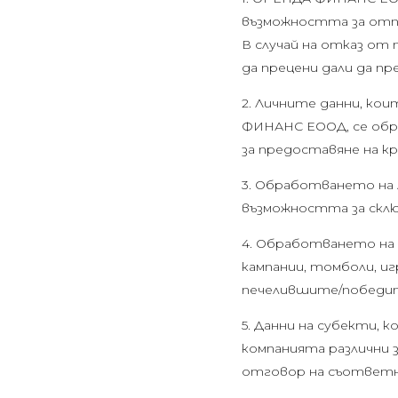
възможността за отпу
В случай на отказ от
да прецени дали да п
2. Личните данни, к
ФИНАНС ЕООД, се обра
за предоставяне на к
3. Обработването на л
възможността за склю
4. Обработването на 
кампании, томболи, иг
печелившите/победите
5. Данни на субекти, 
компанията различни за
отговор на съответн