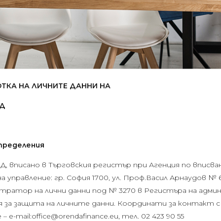
ТКА НА ЛИЧНИТЕ ДАННИ НА
ОД
определения
вписано в Търговския регистър при Агенция по вписвани
 управление: гр. София 1700, ул. Проф.Васил Арнаудов № 6, в
тратор на лични данни под № 3270 в Регистъра на адм
ия за защита на личните данни. Координати за контакт
e-mail:office@orendafinance.eu, тел. 02 423 90 55