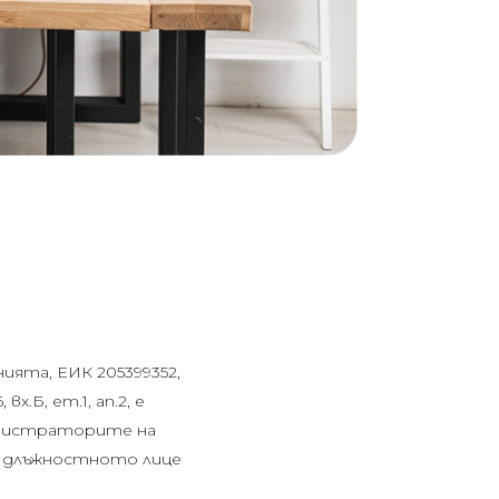
ята, ЕИК 205399352,
х.Б, ет.1, ап.2, е
инистраторите на
 с длъжностното лице