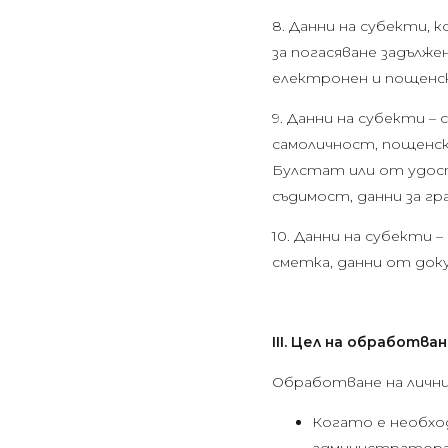
8. Данни на субекти, 
за погасяване задълже
електронен и пощенск
9. Данни на субекти –
самоличност, пощенск
Булстат или от удост
съдимост, данни за г
10. Данни на субекти 
сметка, данни от док
III. Цел на обработва
Обработване на лични
Когато е необхо