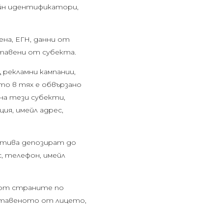
айн идентификатори,
ена, ЕГН, данни от
ставени от субекта.
рекламни кампании,
то в тях е обвързано
на тези субекти,
ия, имейл адрес,
иатива депозират до
с, телефон, имейл
и от страните по
оставеното от лицето,