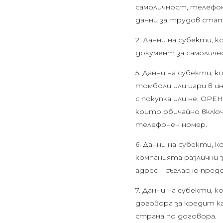
самоличност, телефон
данни за трудов стат
2. Данни на субекти, 
документ за самолично
5. Данни на субекти,
томболи или игри в и
с покупка или не. ОР
които обичайно включв
телефонен номер.
6. Данни на субекти, 
компанията различни за
адрес – съгласно пре
7. Данни на субекти, 
договора за кредит к
страна по договора.