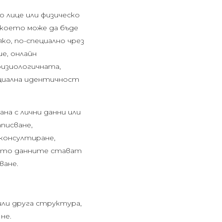
о лице или физическо
, което може да бъде
ко, по-специално чрез
е, онлайн
физиологичната,
оциална идентичност
на с лични данни или
писване,
 консултиране,
който данните стават
ване.
 или друга структура,
не.