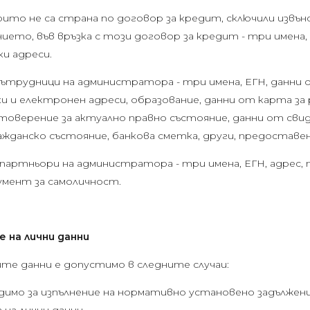
които не са страна по договор за кредит, сключили извъ
нието, във връзка с този договор за кредит - три имена,
и адреси.
 сътрудници на администратора - три имена, ЕГН, данни
и и електронен адреси, образование, данни от карта за
оверение за актуално правно състояние, данни от сви
ражданско състояние, банкова сметка, други, предоставе
– партньори на администратора - три имена, ЕГН, адрес,
умент за самоличност.
не на лични данни
те данни е допустимо в следните случаи:
димо за изпълнение на нормативно установено задължен