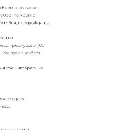
 своето съгласие
говор, по който
действия, предхождащи
еси на
ереси преимущество
, които изискват
жните интереси на
могат да се
него.
зглеждане на