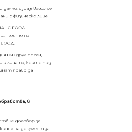
 данни, изразяващо се
ани с физическо лице.
НАНС ЕООД.
ца, които на
 ЕООД.
ия или друг орган,
и и лицата, които под
имат право да
обработва, в
дствие договор за
копие на документ за