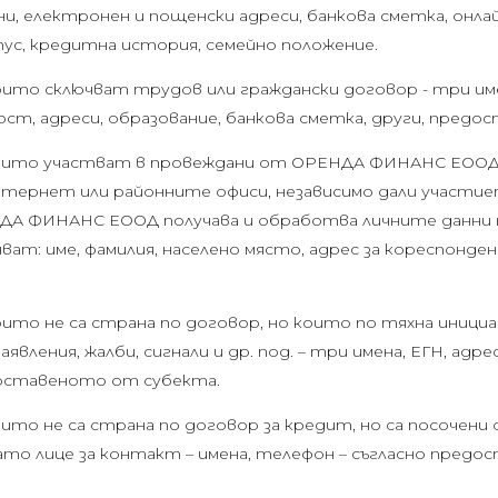
и, електронен и пощенски адреси, банкова сметка, онл
ус, кредитна история, семейно положение.
които сключват трудов или граждански договор - три им
ст, адреси, образование, банкова сметка, други, предо
 които участват в провеждани от ОРЕНДА ФИНАНС ЕООД 
нтернет или районните офиси, независимо дали участие
ЕНДА ФИНАНС ЕООД получава и обработва личните данни 
ат: име, фамилия, населено място, адрес за кореспонденц
които не са страна по договор, но които по тяхна иниц
явления, жалби, сигнали и др. под. – три имена, ЕГН, адре
доставеното от субекта.
които не са страна по договор за кредит, но са посочен
ато лице за контакт – имена, телефон – съгласно пред