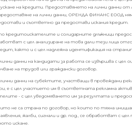
скане на кредити. Предоставянето на лични данни от 
 предоставяне на лични данни, ОРЕНДА ФИНАНС ЕООД ням
редостави и съответно да предостави искания кредит.
оито кредитоискателите и солидарните длъжници пред
ботват с цел анализиране на това дали тези лица отг
редит, както и с цел надлежна идентификация на страни
ични данни на кандидати за работа се извършва с цел оц
чване на трудов или граждански договор.
лични данни на субектите, участващи в провеждани рек
ри, е с цел участието им в съответната рекламна актив
лите - с цел уведомяването им за резултата и предос
които не са страна по договор, но които по тяхна иниц
явления, жалби, сигнали и др. под., се обработват с цел 
ото искане.