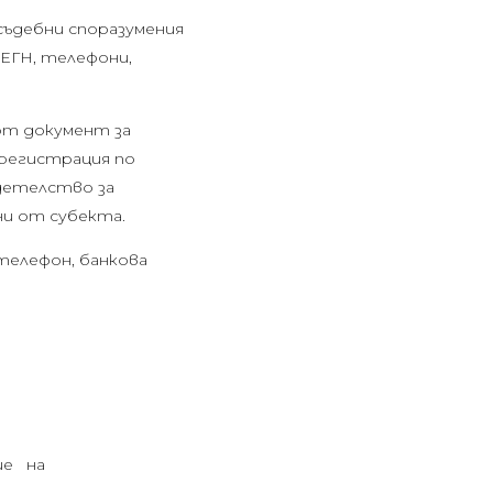
нсъдебни споразумения
 ЕГН, телефони,
 от документ за
 регистрация по
детелство за
ни от субекта.
 телефон, банкова
ие
на