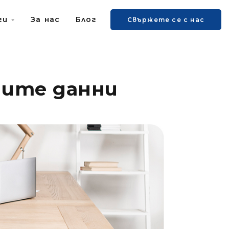
уги
За нас
Блог
Свържете се с нас
ните данни