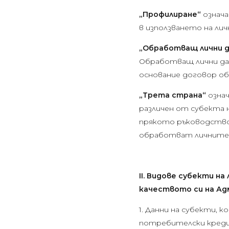
„Профилиране“
означа
в използването на лич
„Обработващ лични 
Обработващ лични дан
основание договор о
„Трета страна“
означ
различен от субекта 
прякото ръководство
обработват личните 
II. Видове субекти на
качеството си на А
1. Данни на субекти, 
потребителски кредит