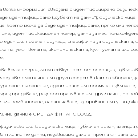
а всяка информация, свързана с идентифицирано физическ
ъде идентифицирано („субект на данни“); физическо лице
е, което може да бъде идентифицирано, пряко или непря
ме, идентификационен номер, данни за местонахождени
 един или повече признаци, специфични за физическата, 
ската, умствената, икономическата, културната или с
е;
ава всяка операция или съвкупност от операции, извършва
 чрез автоматични или други средства като събиране, за
риране, съхранение, адаптиране или промяна, извличане,
 чрез предаване, разпространяване или друг начин, по 
 или комбиниране, ограничаване, изтриване или унищожа
 лични данни е ОРЕНДА ФИНАНС ЕООД.
 физическо или юридическо лице, публичен орган, агенция
ват личните данни, независимо дали е трета страна или 