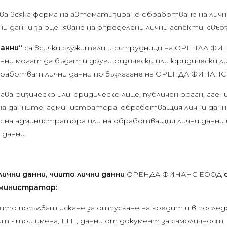
ва всяка форма на автоматизирано обработване на лични
ни данни за оценяване на определени лични аспекти, свърз
данни“
са всички служители и сътрудници на ОРЕНДА ФИ
ни могат да бъдат и други физически или юридически ли
бработват лични данни по възлагане на ОРЕНДА ФИНАНС
ава физическо или юридическо лице, публичен орган, агенц
на данните, администратора, обработващия лични данн
 на администратора или на обработващия лични данни 
данни.
 лични данни, чиито лични данни
ОРЕНДА ФИНАНС ЕООД
дминистратор:
които попълват искане за отпускане на кредит и в после
 - три имена, ЕГН, данни от документ за самоличност, 