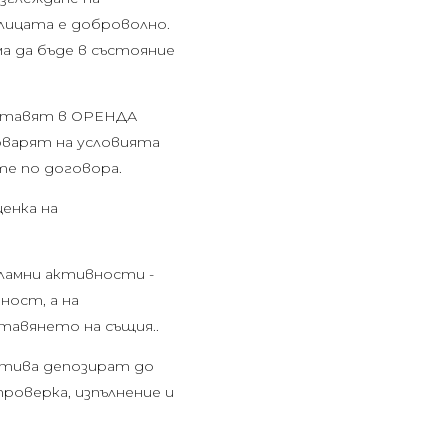
лицата е доброволно.
а да бъде в състояние
оставят в ОРЕНДА
оварят на условията
те по договора.
енка на
ламни активности -
ност, а на
тавянето на същия..
иатива депозират до
проверка, изпълнение и