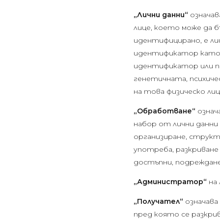
„Лични данни“
означав
лице, което може да б
идентифицирано, е лиц
идентификатор като и
идентификатор или по
генетичната, психиче
на това физическо лиц
„Обработване“
означ
набор от лични данни
организиране, структу
употреба, разкриване
достъпни, подреждане
„Администратор“
на
„Получател“
означава
пред която се разкри